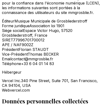
pour la confiance dans l'économie numérique (LCEN),
les informations suivantes sont portées à la
connaissance des utilisateurs du site mmgrosblie.fr.
Éditeur
Musique Municipale de Grosbliederstroff
Forme juridique
Association loi 1901
Siège social
Espace Victor Hugo, 57520
Grosbliederstroff, France
SIRET
77996701700012
APE / NAF
9002Z
Président
Florian STAUDT
Vice-Président
Thomas BECKER
Email
contact@mmgrosblie.fr
Téléphone
+33 6 04 01 14 83
Hébergeur
Vercel Inc.
340 Pine Street, Suite 701, San Francisco,
CA 94104, USA
Web
vercel.com
Données personnelles collectées