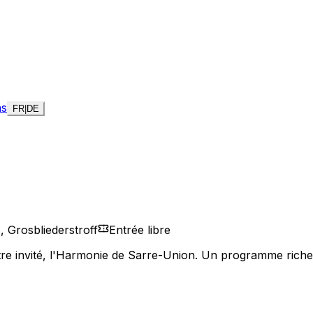
ns
FR
|
DE
 Grosbliederstroff
Entrée libre
e invité, l'Harmonie de Sarre-Union. Un programme riche