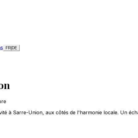
ns
FR
|
DE
ion
bre
ité à Sarre-Union, aux côtés de l'harmonie locale. Un écha