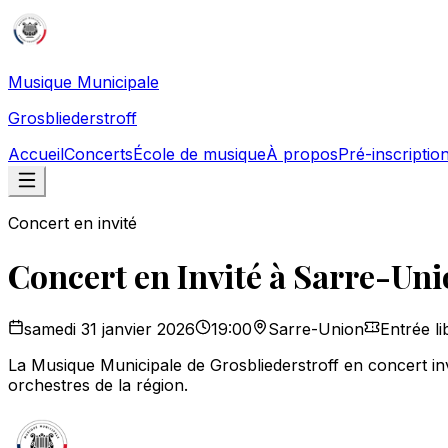
Musique Municipale
Grosbliederstroff
Accueil
Concerts
École de musique
À propos
Pré-inscriptio
Concert en invité
Concert en Invité à Sarre-Un
samedi 31 janvier 2026
19:00
Sarre-Union
Entrée li
La Musique Municipale de Grosbliederstroff en concert inv
orchestres de la région.