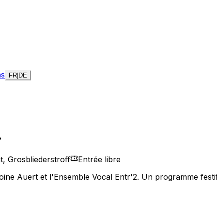
ns
FR
|
DE
4
t, Grosbliederstroff
Entrée libre
oine Auert et l'Ensemble Vocal Entr'2. Un programme festif 