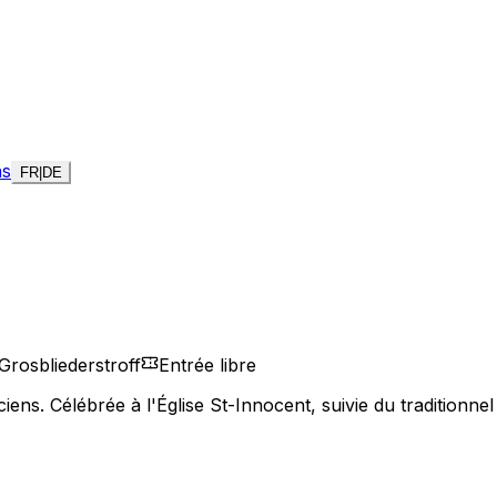
ns
FR
|
DE
Grosbliederstroff
Entrée libre
ens. Célébrée à l'Église St-Innocent, suivie du traditionnel