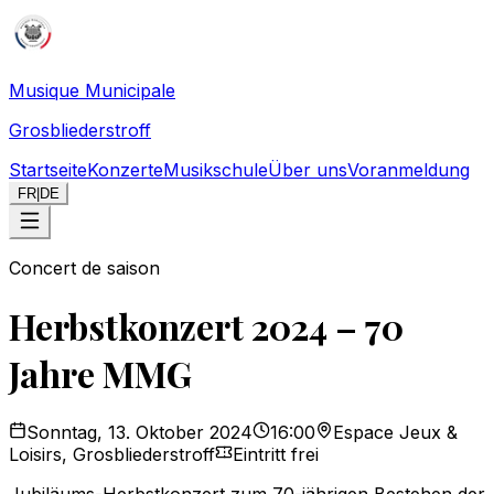
Musique Municipale
Grosbliederstroff
Startseite
Konzerte
Musikschule
Über uns
Voranmeldung
FR
|
DE
Concert de saison
Herbstkonzert 2024 – 70
Jahre MMG
Sonntag, 13. Oktober 2024
16:00
Espace Jeux &
Loisirs, Grosbliederstroff
Eintritt frei
Jubiläums-Herbstkonzert zum 70-jährigen Bestehen der